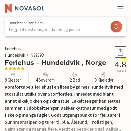
Hvor har du lyst å dra?
Legg til destinasjon, datoer, gjester
1 / 26
Feriehus
Hundeidvik
N27598
Feriehus - Hundeidvik , Norge
4.8
out of 5
8 Gjester
4 Soverom
2 Bad
0 Kjæledyr
Komfortabelt feriehus i en liten bygd nær Hundeidvik med
storslått utsikt over Storfjorden. Innredet med blant
annet eikekjøkken og skinnstue. Enkeltsenger kan settes
sammen til dobbeltsenger. Vakker kystnatur med godt
fiske og mange fugler. Godt utgangspunkt for fjellturer i
Sunnmørsalpen og turer til bl.a. Ålesund, Trollstigen,
Geiranger og mange flere. Verdt et besøk er også Valldal,