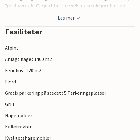
"jordbærdalen", kjent for sine velsmakende jordbær og
deilige jordbærkaker. Utendørs svømmebasseng i Ikornnes
Les mer
(10 km), golf, museer, akvarium, etc. Båt med ekkolodd og
GPS. Fiskeuttrekksplass inne delt med N27599: 25 m.
Fasiliteter
Alpint
Anlagt hage : 1400 m2
Feriehus : 120 m2
Fjord
Gratis parkering på stedet : 5 Parkeringsplasser
Grill
Hagemøbler
Kaffetrakter
Kvalitetshagemøbler