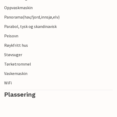
Oppvaskmaskin
Panorama(hav,fjord,innsjø,elv)
Parabol, tysk og skandinavisk
Peisovn
Røykfritt hus
Støvsuger
Tørketrommel
Vaskemaskin
WiFi
Plassering