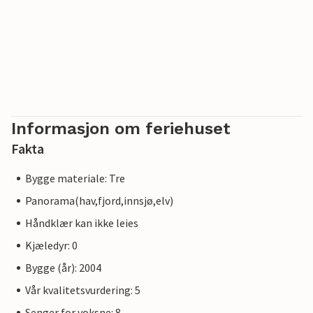
Informasjon om feriehuset
Fakta
Bygge materiale: Tre
Panorama(hav,fjord,innsjø,elv)
Håndklær kan ikke leies
Kjæledyr: 0
Bygge (år): 2004
Vår kvalitetsvurdering: 5
Senger for voksne: 8