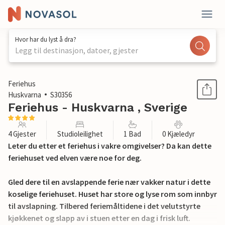
Hvor har du lyst å dra?
Legg til destinasjon, datoer, gjester
1 / 26
Feriehus
Huskvarna
S30356
Feriehus - Huskvarna , Sverige
4 Gjester
Studioleilighet
1 Bad
0 Kjæledyr
Leter du etter et feriehus i vakre omgivelser? Da kan dette
feriehuset ved elven være noe for deg.
Gled dere til en avslappende ferie nær vakker natur i dette
koselige feriehuset. Huset har store og lyse rom som innbyr
til avslapning. Tilbered feriemåltidene i det velutstyrte
kjøkkenet og slapp av i stuen etter en dag i frisk luft.