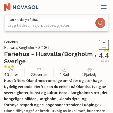
Hvor har du lyst å dra?
Legg til destinasjon, datoer, gjester
1 / 16
Feriehus
Husvalla/Borgholm
S41031
Feriehus - Husvalla/Borgholm ,
4.4
Sverige
out of 5
4 Gjester
2 Soverom
1 Bad
2 Kjæledyr
Hus på Nord Öland med romslige områder og stor hage.
Nydelig veranda. Herfra kan du enkelt nå Ölands utvalg av
severdigheter, kunst og kultur. Besøk Borgholms slott, det
kongelige Solliden, Borgholm, Ölands dyre- og
fornøyelsespark og de lange sandstrendene i Köpingvik.
Öland tilbyr også et bredt utvalg av lokal mat, kunstnere