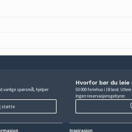
Hvorfor bør du leie
d vanlige spørsmål, hjelper
50 000 feriehus i 18 land. Utle
Ingen reservasjonsgebyrer.
g støtte
ormasjon
Inspirasjon