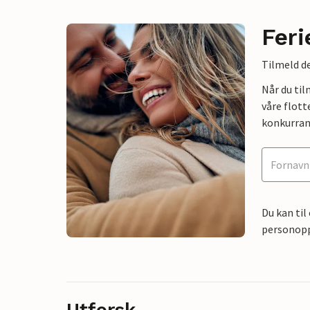
Feri
Tilmeld de
Når du ti
våre flott
konkurran
Du kan til
personoppl
Utforsk