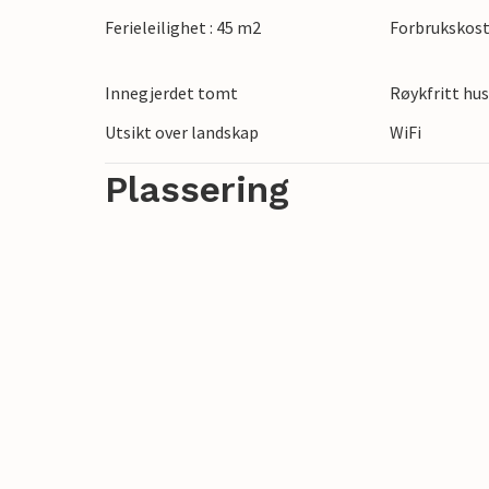
båttur til de idylliske Pakleni-øyene. Sp
Ferieleilighet : 45 m2
Forbrukskost
besøk den imponerende Panjola-festning
eller lavendelmarkene i nærheten av Vel
Innegjerdet tomt
Røykfritt hu
middag på en restaurant ved kysten og n
Utsikt over landskap
WiFi
Plassering