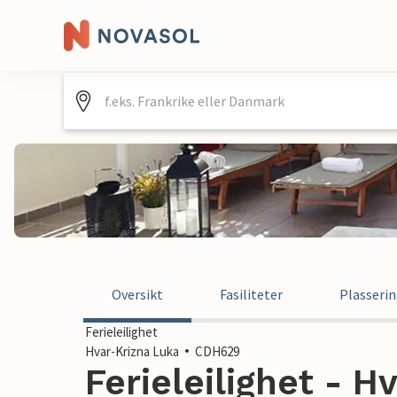
Oversikt
Fasiliteter
Plasseri
Ferieleilighet
Hvar-Krizna Luka
CDH629
Ferieleilighet - H