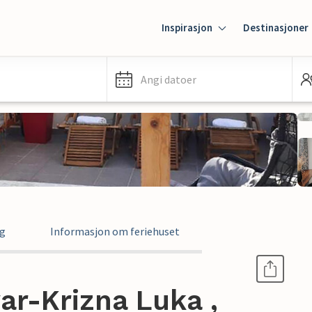
Inspirasjon
Destinasjoner
Angi datoer
ng
Informasjon om feriehuset
var-Krizna Luka ,