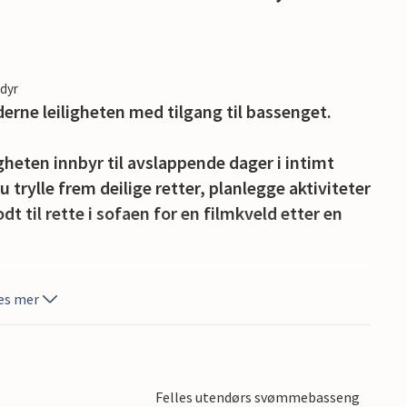
edyr
erne leiligheten med tilgang til bassenget.
gheten innbyr til avslappende dager i intimt
trylle frem deilige retter, planlegge aktiviteter
 til rette i sofaen for en filmkveld etter en
 står opp, og fordyp deg i ferielesning på de
es mer
ed de andre gjestene på terrassen over et glass
mmen.
 Adriaterhavets krystallklare vann og ta en
Felles utendørs svømmebasseng