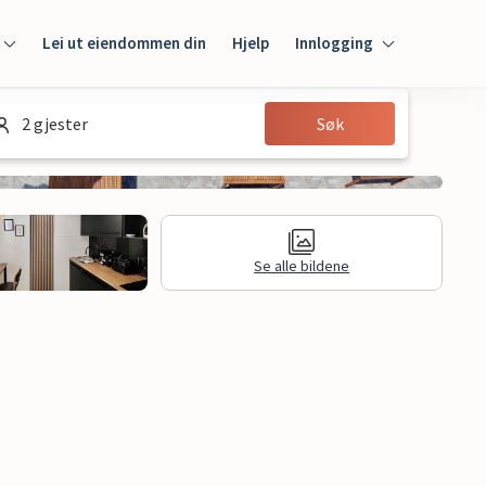
Lei ut eiendommen din
Hjelp
Innlogging
Innlogging
2 gjester
Søk
Gjest
Huseier
Se alle bildene