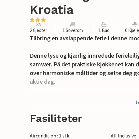
Kroatia
2 Gjester
1 Soverom
1 Bad
0 Kjæl
Tilbring en avslappende ferie i denne mod
Denne lyse og kjærlig innredede ferieleili
samvær. På det praktiske kjøkkenet kan du 
over harmoniske måltider og sette deg godt
aktiv dag.
Forfrisk deg i fellesbassenget så snart du
L
komfortable solsengene. Slå av en prat m
vin, eller bare nyt minnene fra ferien sa
Fasiliteter
Spaser til rullesteinsstranden, dykk ned i
Aircondition : 1 stk.
All Inclusive