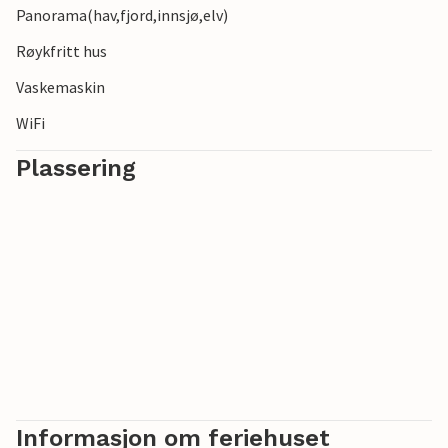
Panorama(hav,fjord,innsjø,elv)
Røykfritt hus
Vaskemaskin
WiFi
Plassering
Informasjon om feriehuset