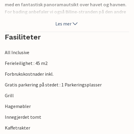
med en fantastisk panoramautsikt over havet og havnen.
For bading anbefaler vi også Biline-stranden på den andre
siden av fyret, samt campingplassen Mlaska, ca. 2 km fra
Les mer
Suuraj. Besøk de andre feriestedene på øya, som Hvar,
Stari Grad og Jelsa.
Fasiliteter
All Inclusive
Ferieleilighet : 45 m2
Forbrukskostnader inkl.
Gratis parkering på stedet : 1 Parkeringsplasser
Grill
Hagemøbler
Innegjerdet tomt
Kaffetrakter