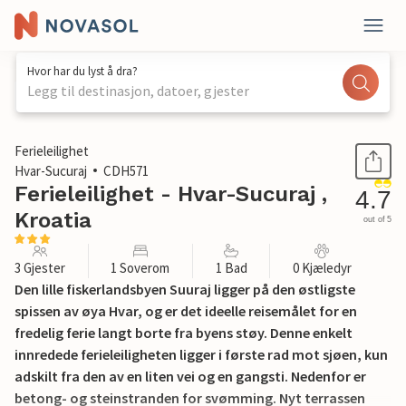
Hvor har du lyst å dra?
Legg til destinasjon, datoer, gjester
1 / 31
Ferieleilighet
Hvar-Sucuraj
CDH571
Ferieleilighet - Hvar-Sucuraj ,
4.7
Kroatia
out of 5
3 Gjester
1 Soverom
1 Bad
0 Kjæledyr
Den lille fiskerlandsbyen Suuraj ligger på den østligste
spissen av øya Hvar, og er det ideelle reisemålet for en
fredelig ferie langt borte fra byens støy. Denne enkelt
innredede ferieleiligheten ligger i første rad mot sjøen, kun
adskilt fra den av en liten vei og en gangsti. Nedenfor er
betong- og steinstranden for svømming. Nyt terrassen