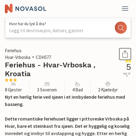
Hvor har du lyst å dra?
Legg til destinasjon, datoer, gjester
1 / 52
Feriehus
Hvar-Vrboska
CDH577
Feriehus - Hvar-Vrboska ,
5
Kroatia
out of
5
8 Gjester
3 Soverom
4 Bad
2 Kjæledyr
Nyt en herlig ferie ved sjøen i et innbydende feriehus med
basseng.
Dette romantiske feriehuset ligger i pittoreske Vrboska på
Hvar, bare et steinkast fra sjøen. Det er hyggelig og koselig
innredet og innbyr til avslapping og hygge. Etter en herlig