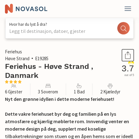
Hvor har du lyst å dra?
Legg til destinasjon, datoer, gjester
1 / 21
Feriehus
Høve Strand
E19285
Feriehus - Høve Strand ,
3.7
Danmark
out of 5
6 Gjester
3 Soverom
1 Bad
2 Kjæledyr
Nyt den grønne idyllen i dette moderne feriehuset!
Dette vakre feriehuset byr deg og familien på en lys
atmosfære og kjærlig møblerte rom. Innvendig venter en
moderne design på deg, supplert med koselige
tilbaketrekninger som stuen og en åpen hems som er ideell