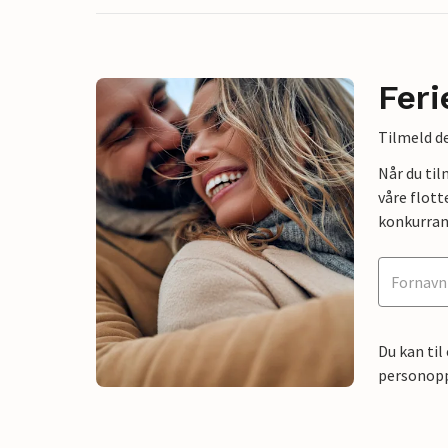
Feri
Tilmeld de
Når du ti
våre flott
konkurran
Du kan til
personoppl