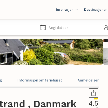
Inspirasjon
Destinasjoner
Angi datoer
ng
Informasjon om feriehuset
Anmeldelser
Strand , Danmark
4.5