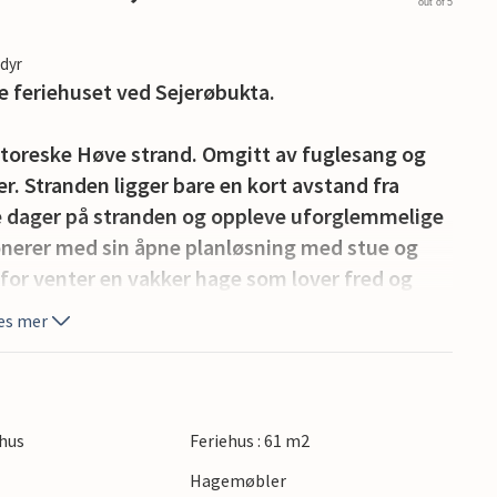
out of 5
edyr
de feriehuset ved Sejerøbukta.
ittoreske Høve strand. Omgitt av fuglesang og
er. Stranden ligger bare en kort avstand fra
nge dager på stranden og oppleve uforglemmelige
onerer med sin åpne planløsning med stue og
enfor venter en vakker hage som lover fred og
es mer
esøk Anneberg kunst- og gourmetsenter, hvor
 Michelin-restauranten byr på kulinariske
er er Haveje på Gudmindrup Strand et
hus
Feriehus : 61 m2
emning. I nærheten finner du også gatemat,
Hagemøbler