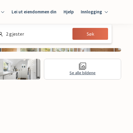
Lei ut eiendommen din
Hjelp
Innlogging
Innlogging
2 gjester
Søk
Gjest
Huseier
Se alle bildene