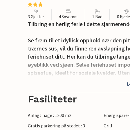
3 Gjester
4 Soverom
1 Bad
0 Kjæl
Tilbring en herlig ferie i dette sjarmeren
Se frem til et idyllisk opphold nær den p
trærnes sus, vil du finne ren avslapning h
feriehuset ditt. Her kan du tilbringe la
øyeblikk ved sjøen. Selve feriehuset imp
spisestue, ideelt for sosiale kvelder. Ut
avslapning.
L
Det er mye å oppdage i området rundt. B
Fasiliteter
kunstelskere vil få valuta for pengene og
høydepunkter. For avslappede stranddag
Anlagt hage : 1200 m2
Energispare-
høydepunkt med sin avslappede strandst
Gratis parkering på stedet : 3
Grill
minigolf og en cocktailbar.