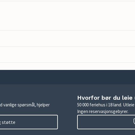
Hvorfor bør du leie
d vanlige spørsmål, hjelper
50 000 feriehus i 18 land. Utle
Ingen reservasjonsgebyrer.
g støtte