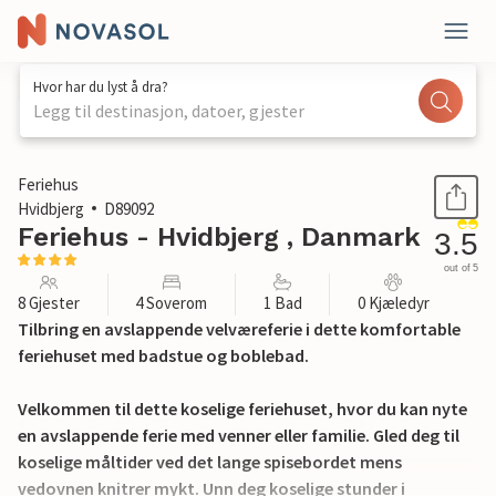
Hvor har du lyst å dra?
Legg til destinasjon, datoer, gjester
1 / 18
Feriehus
Hvidbjerg
D89092
Feriehus - Hvidbjerg , Danmark
3.5
out of 5
8 Gjester
4 Soverom
1 Bad
0 Kjæledyr
Tilbring en avslappende velværeferie i dette komfortable
feriehuset med badstue og boblebad.
Velkommen til dette koselige feriehuset, hvor du kan nyte
en avslappende ferie med venner eller familie. Gled deg til
koselige måltider ved det lange spisebordet mens
vedovnen knitrer mykt. Unn deg koselige stunder i