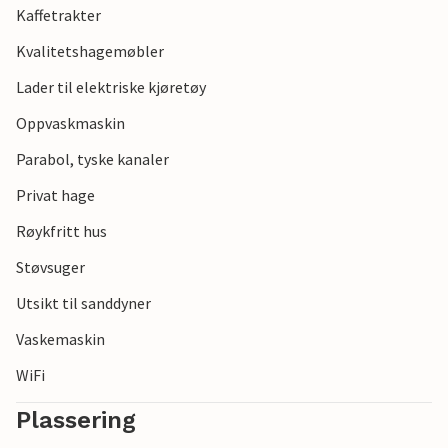
Kaffetrakter
sykling og fotturer er bare noen av aktivitetene som tilbys.
Du har også gratis tilgang til svømmehallen i Hvide Sand,
Kvalitetshagemøbler
der hele familien kan tilbringe mange hyggelige timer.
Lader til elektriske kjøretøy
Oppvaskmaskin
Parabol, tyske kanaler
Privat hage
Røykfritt hus
Støvsuger
Utsikt til sanddyner
Vaskemaskin
WiFi
Plassering