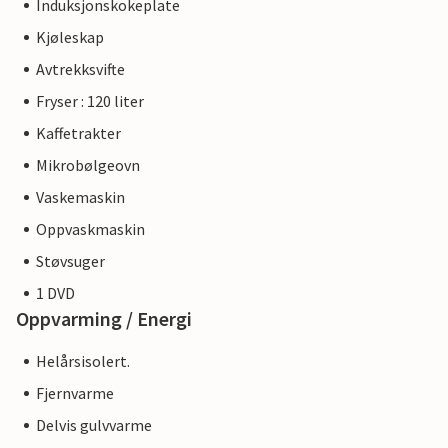
Induksjonskokeplate
Kjøleskap
Avtrekksvifte
Fryser : 120 liter
Kaffetrakter
Mikrobølgeovn
Vaskemaskin
Oppvaskmaskin
Støvsuger
1 DVD
Oppvarming / Energi
Helårsisolert.
Fjernvarme
Delvis gulvvarme