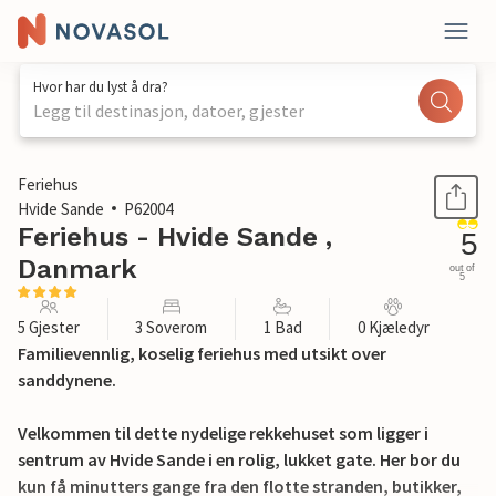
Hvor har du lyst å dra?
Legg til destinasjon, datoer, gjester
1 / 30
Feriehus
Hvide Sande
P62004
Feriehus - Hvide Sande ,
5
Danmark
out of
5
5 Gjester
3 Soverom
1 Bad
0 Kjæledyr
Familievennlig, koselig feriehus med utsikt over
sanddynene.
Velkommen til dette nydelige rekkehuset som ligger i
sentrum av Hvide Sande i en rolig, lukket gate. Her bor du
kun få minutters gange fra den flotte stranden, butikker,