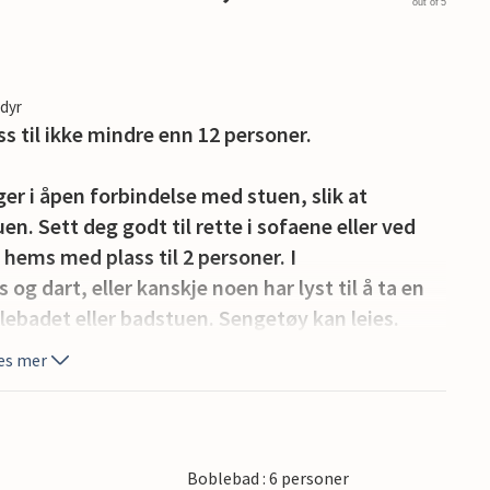
out of 5
edyr
ss til ikke mindre enn 12 personer.
er i åpen forbindelse med stuen, slik at
en. Sett deg godt til rette i sofaene eller ved
hems med plass til 2 personer. I
og dart, eller kanskje noen har lyst til å ta en
blebadet eller badstuen. Sengetøy kan leies.
es mer
te solfylte sommerdager med hyggelige samtaler
om kvelden. Det er parkeringsplass for 4 biler på
Boblebad : 6 personer