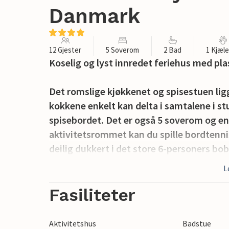
Danmark
12 Gjester
5 Soverom
2 Bad
1 Kjæl
Koselig og lyst innredet feriehus med pla
Det romslige kjøkkenet og spisestuen ligg
kokkene enkelt kan delta i samtalene i stu
spisebordet. Det er også 5 soverom og en 
aktivitetsrommet kan du spille bordtennis 
deilig dukkert i det store 6-personers bo
L
På den store, vakre terrassen kan du ny
ved hagebordet og grille deilige måltider 
Fasiliteter
eiendommen.
Aktivitetshus
Badstue