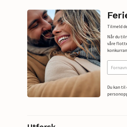
Feri
Tilmeld de
Når du ti
våre flott
konkurran
Du kan til
personoppl
Utforsk