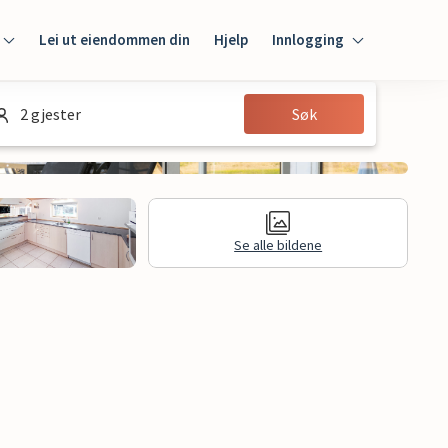
Lei ut eiendommen din
Hjelp
Innlogging
Innlogging
2 gjester
Søk
Gjest
Huseier
Se alle bildene