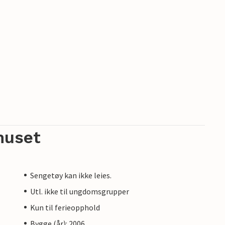
huset
Sengetøy kan ikke leies.
Utl. ikke til ungdomsgrupper
Kun til ferieopphold
Bygge (år): 2006