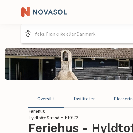
Oversikt
Fasiliteter
Plasseri
Feriehus
Hyldtofte Strand
K10372
Feriehus - Hyldtof