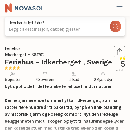
Hvor har du lyst å dra?
Legg til destinasjon, datoer, gjester
1 / 23
Feriehus
Idkerberget
S84202
Feriehus - Idkerberget , Sverige
5
out of 5
6 Gjester
4 Soverom
1 Bad
0 Kjæledyr
Nyt oppholdet i dette unike feriehuset midt i naturen.
Denne sjarmerende tømmerhytta i Idkerberget, som har
røtter flere hundre år tilbake i tid, byr på en unik blanding
av historisk sjarm og koselig komfort. Nyt den fredelige
beliggenheten midt i skogen og lytt til naturens egne lyder.
Den koselige stuen med rustikke trebjelker og en koselig