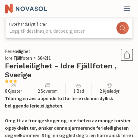
Hvor har du lyst å dra?
Legg til destinasjon, datoer, gjester
1 / 15
Ferieleilighet
Idre Fjällfoten
S84211
Ferieleilighet - Idre Fjällfoten ,
Sverige
8 Gjester
2 Soverom
1 Bad
2 Kjæledyr
Tilbring en avslappende fotturferie i denne idyllisk
beliggende ferieleiligheten.
Omgitt av frodige skoger og i nærheten av mange turstier
og sykkelruter, ønsker denne sjarmerende ferieleiligheten
deg velkommen. Stig inn og gled deg til en harmonisk ferie i