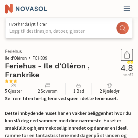
Hvor har du lyst å dra?
Legg til destinasjon, datoer, gjester
1 / 30
Feriehus
Ile d'Oléron
FCH339
Feriehus - Ile d'Oléron ,
4.8
Frankrike
out of 5
5 Gjester
2 Soverom
1 Bad
2 Kjæledyr
Se frem til en herlig ferie ved sjøen i dette feriehuset.
Dette innbydende huset har en vakker beliggenhet hvor du
kan slå deg ned sammen med dine nærmeste. Huset er
smakfullt og hjemmekoselig innredet og danner en ideell
ramme for en fantastisk ferie med dager på stranden og