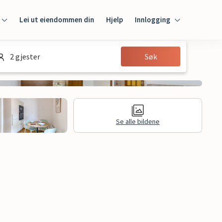
Lei ut eiendommen din
Hjelp
Innlogging
Innlogging
2 gjester
Søk
Gjest
Huseier
Se alle bildene
Juridisk informasjon