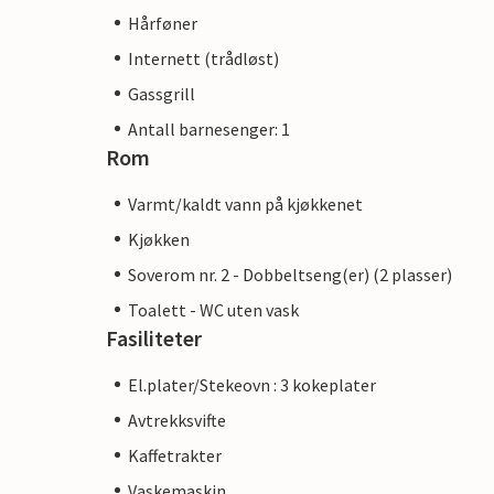
Hårføner
Internett (trådløst)
Gassgrill
Antall barnesenger: 1
Rom
Varmt/kaldt vann på kjøkkenet
Kjøkken
Soverom nr. 2 - Dobbeltseng(er) (2 plasser)
Toalett - WC uten vask
Fasiliteter
El.plater/Stekeovn : 3 kokeplater
Avtrekksvifte
Kaffetrakter
Vaskemaskin