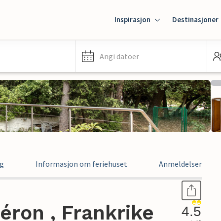
Inspirasjon
Destinasjoner
Angi datoer
ng
Informasjon om feriehuset
Anmeldelser
léron , Frankrike
4.5