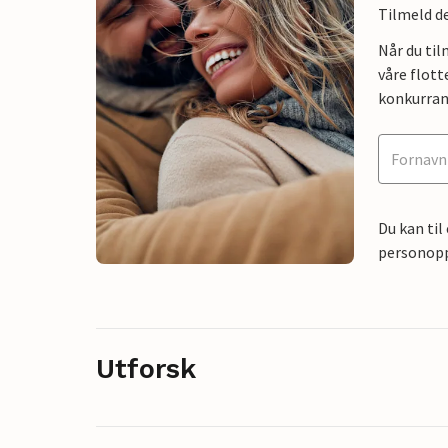
Tilmeld de
Når du ti
våre flott
konkurran
Du kan til
personoppl
Utforsk