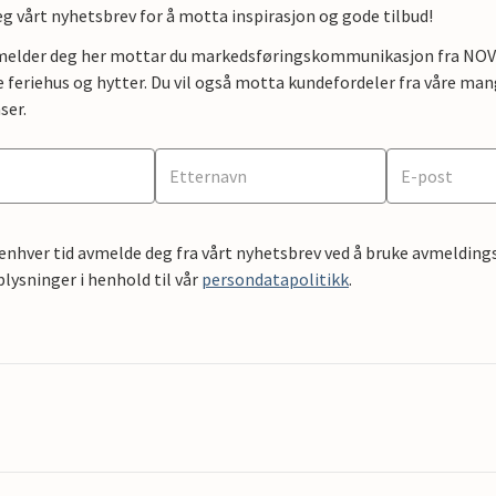
g vårt nyhetsbrev for å motta inspirasjon og gode tilbud!
lmelder deg her mottar du markedsføringskommunikasjon fra NOVAS
e feriehus og hytter. Du vil også motta kundefordeler fra våre mang
ser.
 enhver tid avmelde deg fra vårt nyhetsbrev ved å bruke avmeldings
ysninger i henhold til vår
persondatapolitikk
.