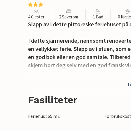
4 Gjester
2 Soverom
1 Bad
0 Kjæl
Slapp av i dette pittoreske feriehuset på
I dette sjarmerende, nennsomt renoverte 
en vellykket ferie. Slapp av i stuen, som
en god bok eller en god samtale. Tilbere
skjem bort deg selv med en god fransk vi
Gå ut på terrassen om morgenen med en v
L
øyatmosfæren. Spis en solid frokost og 
grillen om kvelden og nyt en koselig avs
Fasiliteter
På Île dOléron kan du forvente en herlig b
Feriehus : 65 m2
Forbrukskost
noen få minutter kan du sykle til de br
Vert Bois eller til de roligere buktene på