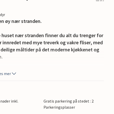
out of 5
edyr
 en øy nær stranden.
huset nær stranden finner du alt du trenger for
 er innredet med mye treverk og vakre fliser, med
d deilige måltider på det moderne kjøkkenet og
n.
elduftende kaffe og nyt den rolige
es mer
legg planer for dagen som kommer. Tenn opp
lutning på dagen under stjernene.
landing av natur, strand og livsglede. På bare
nader inkl.
Gratis parkering på stedet : 2
ede Atlanterhavsstrendene som Rémigeasse og
Parkeringsplasser
 fastlandssiden i nærheten av Boyardville. De