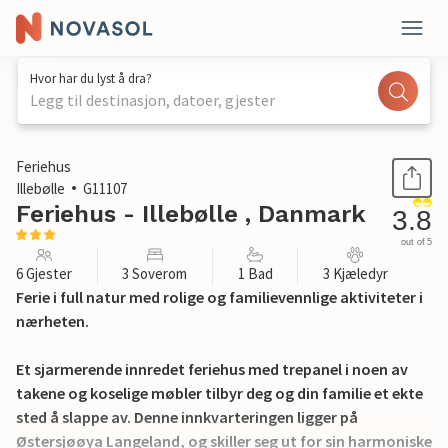
Hvor har du lyst å dra?
Legg til destinasjon, datoer, gjester
1 / 27
Feriehus
Illebølle
G11107
Feriehus - Illebølle , Danmark
3.8
out of 5
6 Gjester
3 Soverom
1 Bad
3 Kjæledyr
Ferie i full natur med rolige og familievennlige aktiviteter i
nærheten.
Et sjarmerende innredet feriehus med trepanel i noen av
takene og koselige møbler tilbyr deg og din familie et ekte
sted å slappe av. Denne innkvarteringen ligger på
Østersjøøya Langeland, og skiller seg ut for sin harmoniske