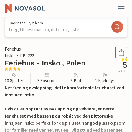
Hvor har du lyst å dra?
Legg til destinasjon, datoer, gjester
1 / 39
Feriehus
Insko
PPL222
Feriehus - Insko , Polen
5
out of 5
10 Gjester
3 Soverom
3 Bad
1 Kjæledyr
Nyt fred og avslapning i dette komfortable feriehuset ved
innsjøen Insko.
Hvis du er opptatt av avslapning og velvære, er dette
feriehuset med basseng og robåt ved den pittoreske
innsjøen Insko perfekt for deg. Huset har god plass og rom
for familier med venner. Nyt en livlig stund ved bassenget.