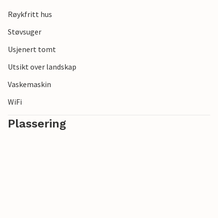
flere opplevelser, kan du kjøre til Kristianstad. Havelskere
vil sette pris på den vakre stranden ved Åhus.
Røykfritt hus
Støvsuger
Usjenert tomt
Utsikt over landskap
Vaskemaskin
WiFi
Plassering