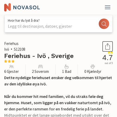
Hvor har du lyst å dra?
Legg til destinasjon, datoer, gjester
1 / 30
Feriehus
Ivö
S12108
Feriehus - Ivö , Sverige
4.7
out of 5
6 Gjester
2 Soverom
1 Bad
0 Kjæledyr
Dette nydelige feriehuset ønsker deg velkommen til hjertet
av den idylliske øya Ivö.
Når du kommer hit med familien, vil du straks føle deg
hjemme. Huset, som ligger på en vakker naturtomt på Ivö,
er den perfekte rammen for en fredelig ferie på landet.
Midtpunktet er det lange spisebordet med utsikt over det