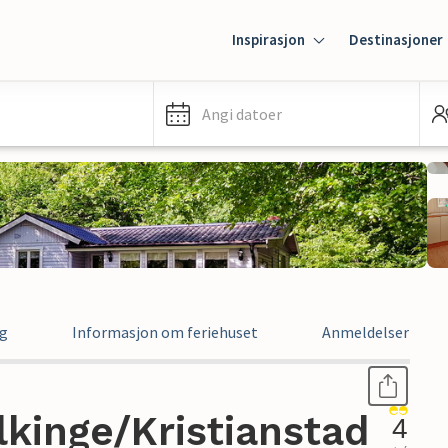
Inspirasjon
Destinasjoner
Angi datoer
ng
Informasjon om feriehuset
Anmeldelser
lkinge/Kristianstad
4