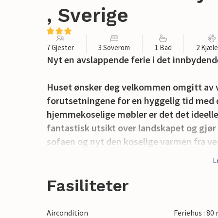
, Sverige
7 Gjester
3 Soverom
1 Bad
2 Kjæl
Nyt en avslappende ferie i det innbydend
Huset ønsker deg velkommen omgitt av va
forutsetningene for en hyggelig tid med d
hjemmekoselige møbler er det det ideelle 
fantastisk utsikt over landskapet og gjør
sofaen og nyt den koselige varmen fra v
L
I den store hagen er det også god plass til
utendørs, nyt solen og deilige lange som
Fasiliteter
til et deilig måltid fra grillen.
Aircondition
Feriehus : 80