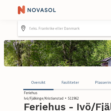
Oversikt
Fasiliteter
Plasseri
Feriehus
Ivö/Fjälkinge/Kristianstad
S11962
Feriehus - Ivö/Fjä