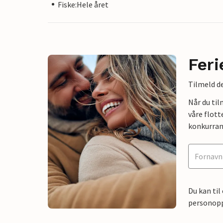
Fiske:Hele året
Feri
Tilmeld de
Når du ti
våre flott
konkurran
Du kan til
personoppl