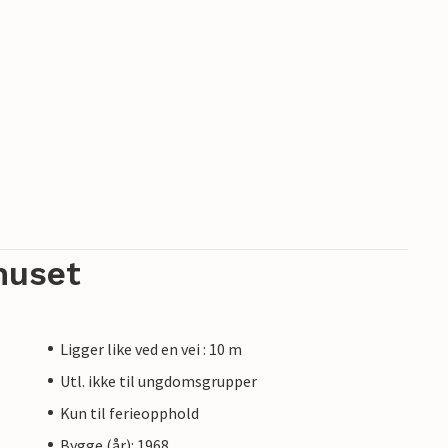
huset
Ligger like ved en vei : 10 m
Utl. ikke til ungdomsgrupper
Kun til ferieopphold
Bygge (år): 1968