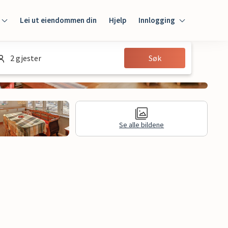
Lei ut eiendommen din
Hjelp
Innlogging
Innlogging
2 gjester
Søk
Gjest
Huseier
Se alle bildene