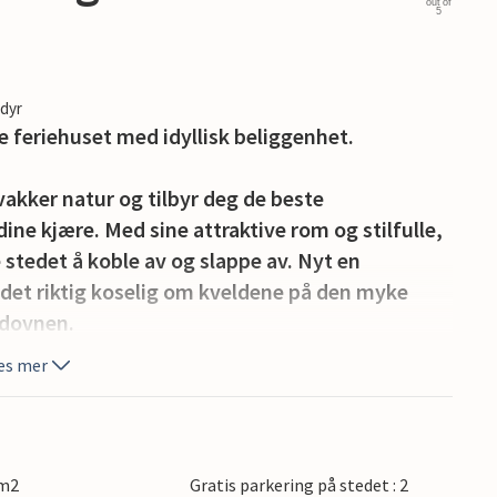
out of
5
edyr
e feriehuset med idyllisk beliggenhet.
kker natur og tilbyr deg de beste
ine kjære. Med sine attraktive rom og stilfulle,
stedet å koble av og slappe av. Nyt en
 det riktig koselig om kveldene på den myke
edovnen.
es mer
 å leke og slappe av. Tilbring herlige timer
merkvelder på terrassen og samle hele familien
 m2
Gratis parkering på stedet : 2