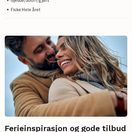
Gjedde/aborr/gjørs
Fiske:Hele året
Ferieinspirasjon og gode tilbud