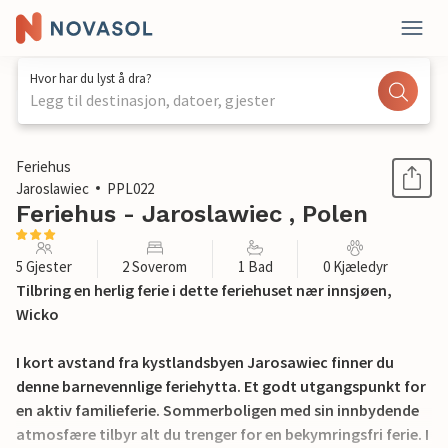
Hvor har du lyst å dra?
Legg til destinasjon, datoer, gjester
1 / 19
Feriehus
Jaroslawiec
PPL022
Feriehus - Jaroslawiec , Polen
5 Gjester
2 Soverom
1 Bad
0 Kjæledyr
Tilbring en herlig ferie i dette feriehuset nær innsjøen,
Wicko
I kort avstand fra kystlandsbyen Jarosawiec finner du
denne barnevennlige feriehytta. Et godt utgangspunkt for
en aktiv familieferie. Sommerboligen med sin innbydende
atmosfære tilbyr alt du trenger for en bekymringsfri ferie. I