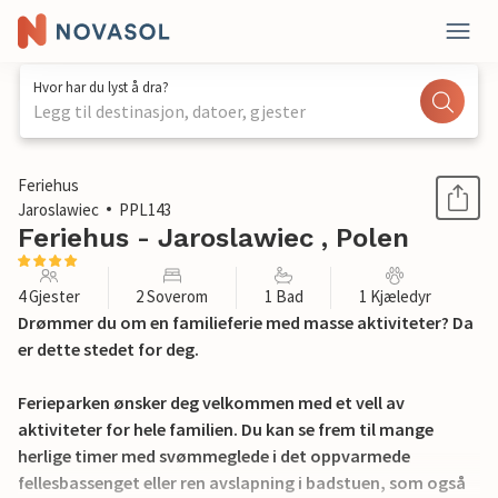
Hvor har du lyst å dra?
Legg til destinasjon, datoer, gjester
1 / 24
Feriehus
Jaroslawiec
PPL143
Feriehus - Jaroslawiec , Polen
4 Gjester
2 Soverom
1 Bad
1 Kjæledyr
Drømmer du om en familieferie med masse aktiviteter? Da
er dette stedet for deg.
Ferieparken ønsker deg velkommen med et vell av
aktiviteter for hele familien. Du kan se frem til mange
herlige timer med svømmeglede i det oppvarmede
fellesbassenget eller ren avslapning i badstuen, som også