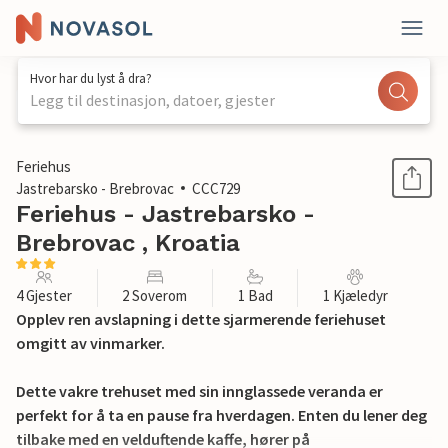
Hvor har du lyst å dra?
Legg til destinasjon, datoer, gjester
1 / 16
Feriehus
Jastrebarsko - Brebrovac
CCC729
Feriehus - Jastrebarsko -
Brebrovac , Kroatia
4 Gjester
2 Soverom
1 Bad
1 Kjæledyr
Opplev ren avslapning i dette sjarmerende feriehuset
omgitt av vinmarker.
Dette vakre trehuset med sin innglassede veranda er
perfekt for å ta en pause fra hverdagen. Enten du lener deg
tilbake med en velduftende kaffe, hører på