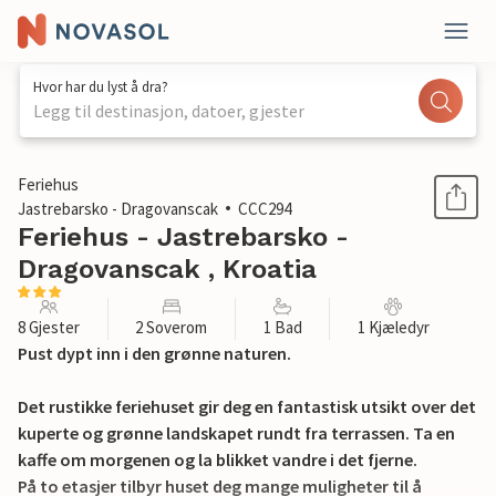
Hvor har du lyst å dra?
Legg til destinasjon, datoer, gjester
1 / 39
Feriehus
Jastrebarsko - Dragovanscak
CCC294
Feriehus - Jastrebarsko -
Dragovanscak , Kroatia
8 Gjester
2 Soverom
1 Bad
1 Kjæledyr
Pust dypt inn i den grønne naturen.
Det rustikke feriehuset gir deg en fantastisk utsikt over det
kuperte og grønne landskapet rundt fra terrassen. Ta en
kaffe om morgenen og la blikket vandre i det fjerne.
På to etasjer tilbyr huset deg mange muligheter til å