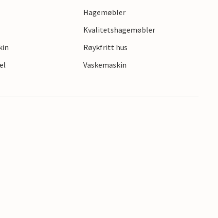
Hagemøbler
Kvalitetshagemøbler
kin
Røykfritt hus
el
Vaskemaskin