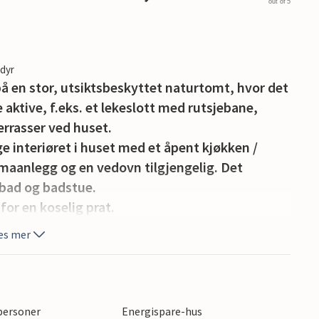
out of 5
edyr
på en stor, utsiktsbeskyttet naturtomt, hvor det
e aktive, f.eks. et lekeslott med rutsjebane,
errasser ved huset.
e interiøret i huset med et åpent kjøkken /
limaanlegg og en vedovn tilgjengelig. Det
bad og badstue.
for en koselig prat.
es mer
rehage, dagligvarebutikker, et aktivitetssenter
 personer
Energispare-hus