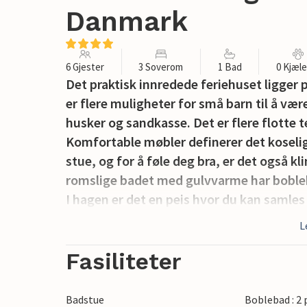
Danmark
6 Gjester
3 Soverom
1 Bad
0 Kjæl
Det praktisk innredede feriehuset ligger 
er flere muligheter for små barn til å vær
husker og sandkasse. Det er flere flotte t
Komfortable møbler definerer det koselig
stue, og for å føle deg bra, er det også k
romslige badet med gulvvarme har boble
I hagen er det en peis hvor du kan samles 
L
I gangavstand fra boligen finner du en dy
og en restaurant.
Fasiliteter
Badstue
Boblebad : 2