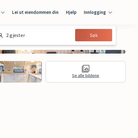
Lei ut eiendommen din
Hjelp
Innlogging
Innlogging
2 gjester
Søk
Gjest
Huseier
Se alle bildene