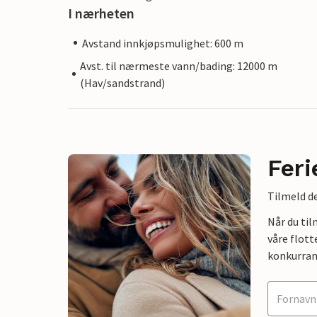
I nærheten
Avstand innkjøpsmulighet: 600 m
Avst. til nærmeste vann/bading: 12000 m
(Hav/sandstrand)
Feri
Tilmeld de
Når du ti
våre flott
konkurran