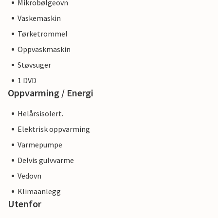
Mikrobølgeovn
Vaskemaskin
Tørketrommel
Oppvaskmaskin
Støvsuger
1 DVD
Oppvarming / Energi
Helårsisolert.
Elektrisk oppvarming
Varmepumpe
Delvis gulvvarme
Vedovn
Klimaanlegg
Utenfor