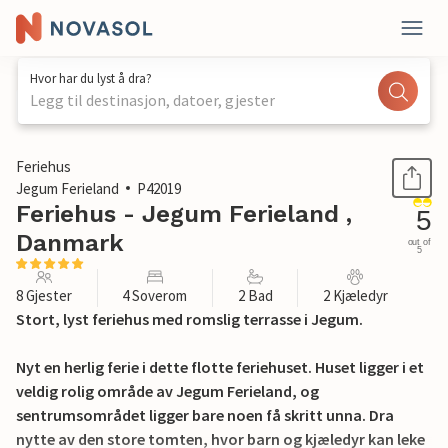
Hvor har du lyst å dra?
Legg til destinasjon, datoer, gjester
1 / 34
Feriehus
Jegum Ferieland
P42019
Feriehus - Jegum Ferieland ,
5
Danmark
out of
5
8 Gjester
4 Soverom
2 Bad
2 Kjæledyr
Stort, lyst feriehus med romslig terrasse i Jegum.
Nyt en herlig ferie i dette flotte feriehuset. Huset ligger i et
veldig rolig område av Jegum Ferieland, og
sentrumsområdet ligger bare noen få skritt unna. Dra
nytte av den store tomten, hvor barn og kjæledyr kan leke