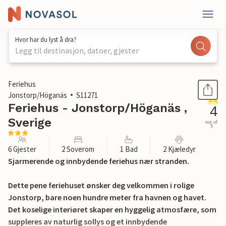
Hvor har du lyst å dra?
Legg til destinasjon, datoer, gjester
1 / 22
Feriehus
Jonstorp/Höganäs
S11271
Feriehus - Jonstorp/Höganäs ,
4
Sverige
out of
5
6 Gjester
2 Soverom
1 Bad
2 Kjæledyr
Sjarmerende og innbydende feriehus nær stranden.
Dette pene feriehuset ønsker deg velkommen i rolige
Jonstorp, bare noen hundre meter fra havnen og havet.
Det koselige interiøret skaper en hyggelig atmosfære, som
suppleres av naturlig sollys og et innbydende