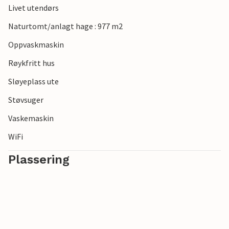
Livet utendørs
multiarena med utendørs treningsstudio ligger like i
nærheten av feriehuset ditt, og lover deg sports- og
Naturtomt/anlagt hage : 977 m2
treningsopplevelser. Det kulinariske kommer heller ikke til
Oppvaskmaskin
kort, med flere restauranter i nærheten.
Røykfritt hus
Sløyeplass ute
Støvsuger
Vaskemaskin
WiFi
Plassering