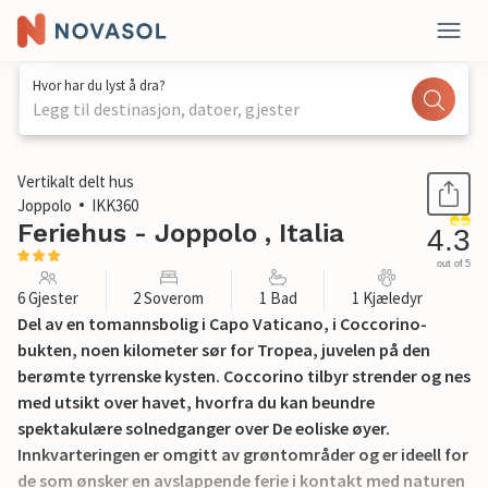
Hvor har du lyst å dra?
Legg til destinasjon, datoer, gjester
1 / 16
Vertikalt delt hus
Joppolo
IKK360
Feriehus - Joppolo , Italia
4.3
out of 5
6 Gjester
2 Soverom
1 Bad
1 Kjæledyr
Del av en tomannsbolig i Capo Vaticano, i Coccorino-
bukten, noen kilometer sør for Tropea, juvelen på den
berømte tyrrenske kysten. Coccorino tilbyr strender og nes
med utsikt over havet, hvorfra du kan beundre
spektakulære solnedganger over De eoliske øyer.
Innkvarteringen er omgitt av grøntområder og er ideell for
de som ønsker en avslappende ferie i kontakt med naturen