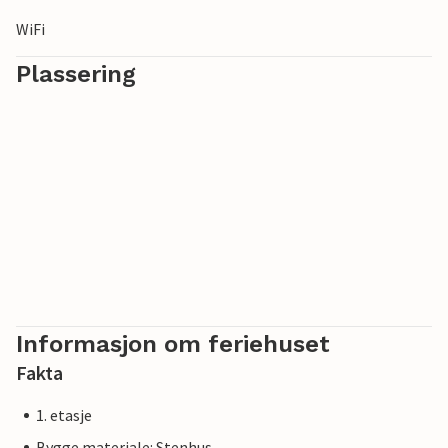
WiFi
Plassering
Informasjon om feriehuset
Fakta
1. etasje
Bygge materiale: Stenhus