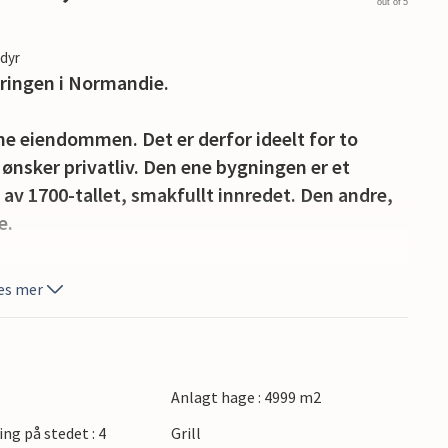
out of 5
edyr
teringen i Normandie.
nne eiendommen. Det er derfor ideelt for to
nsker privatliv. Den ene bygningen er et
 av 1700-tallet, smakfullt innredet. Den andre,
e.
uren takket være den store, lukkede private
es mer
e svømmebassenget med barna dine, etterfulgt
anquebane og utendørs spill lar deg nyte det
vis.
Anlagt hage : 4999 m2
 landsbygda for å tilbringe tid sammen med lek,
ing på stedet : 4
Grill
 landskapet mens du vandrer og sykler.