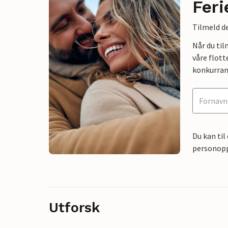
Feri
Tilmeld de
Når du ti
våre flott
konkurran
Du kan til
personoppl
Utforsk