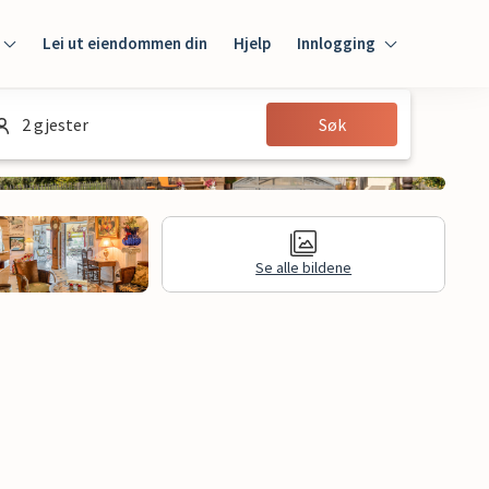
Lei ut eiendommen din
Hjelp
Innlogging
Innlogging
2 gjester
Søk
Gjest
Huseier
Se alle bildene