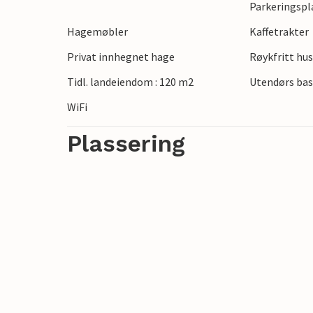
Parkeringspl
Planlegg dagsturer til strendene i Norman
Hagemøbler
Kaffetrakter
en tur til havnebyen Le Havre og oppdag 
Privat innhegnet hage
Røykfritt hu
Slapp av sammen med dem du er glad i, o
Tidl. landeiendom : 120 m2
Utendørs bas
WiFi
Plassering