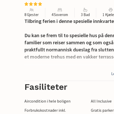
8 Gjester
4 Soverom
3 Bad
1 Kjæl
Tilbring ferien i denne spesielle innkvar
Du kan se frem til to spesielle hus på de
familier som reiser sammen og som også ø
praktfullt normannisk dueslag fra slutten
et moderne trehus med en vakker terrass
Denne hytta lar deg dra full nytte av nat
L
hagen. Nyt det oppvarmede og overbygd
av soling og grilling om kveldene. En pet
Fasiliteter
vakre grønne området fullt ut, uten vis-à-
Aircondition i hele boligen
All Inclusive
Dra nytte av den rolige beliggenheten på
Forbrukskostnader inkl.
Gratis parker
moro og svømming. Du kan også utforske