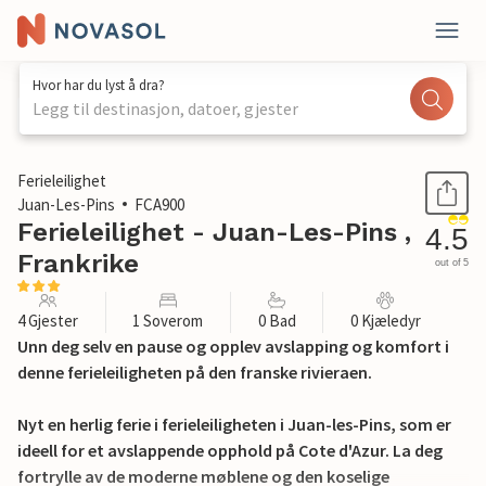
Hvor har du lyst å dra?
Legg til destinasjon, datoer, gjester
1 / 21
Ferieleilighet
Juan-Les-Pins
FCA900
Ferieleilighet - Juan-Les-Pins ,
4.5
Frankrike
out of 5
4 Gjester
1 Soverom
0 Bad
0 Kjæledyr
Unn deg selv en pause og opplev avslapping og komfort i
denne ferieleiligheten på den franske rivieraen.
Nyt en herlig ferie i ferieleiligheten i Juan-les-Pins, som er
ideell for et avslappende opphold på Cote d'Azur. La deg
fortrylle av de moderne møblene og den koselige