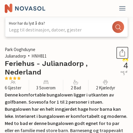
Hvor har du lyst å dra?
Legg til destinasjon, datoer, gjester
1 / 19
Park Ooghduyne
Julianadorp
HNH811
Feriehus - Julianadorp ,
4
Nederland
out of
5
6 Gjester
3 Soverom
2 Bad
2 Kjæledyr
Denne komfortable bungalowen ligger i utkanten av
golfbanen. Sovesofa for 1 til 2 personer i stuen.
Bungalowen har en helt inngjerdet hage hvor barna kan
leke. Interiøret i bungalowen er komfortabelt og moderne.
Med to bad er denne bungalowen godt egnet for to par
eller en familie med store barn. Barneseng og trappevakt