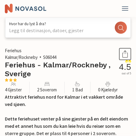
Hvor har du lyst å dra?
Legg til destinasjon, datoer, gjester
1 / 16
Feriehus
Kalmar/Rockneby
S06044
Feriehus - Kalmar/Rockneby ,
4.5
Sverige
out of 5
4 Gjester
2 Soverom
1 Bad
0 Kjæledyr
Attraktivt feriehus nord for Kalmar i et vakkert område
ved sjøen.
Dette feriehuset venter på sine gjester på en delt eiendom
med et annet hus som du kan leie hvis du reiser som en
større gruppe. Det er plass til 4 personer i 2 soverom.