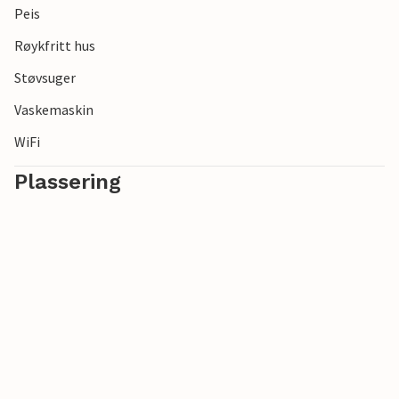
Peis
Bruk det koselige feriehuset som utgangspunkt for mange
spennende utflukter!
Røykfritt hus
Støvsuger
Vaskemaskin
WiFi
Plassering