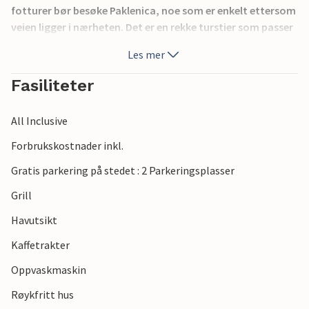
fotturer bør besøke Paklenica, noe som er enkelt ettersom
veien ligger i nærheten. Det er en rekke turstier som passer
for forskjellige vanskeligheter. I naturparken kan du også
Les mer
besøke innspillingsstedene til de gamle Winneto-filmene.
Fasiliteter
All Inclusive
Forbrukskostnader inkl.
Gratis parkering på stedet : 2 Parkeringsplasser
Grill
Havutsikt
Kaffetrakter
Oppvaskmaskin
Røykfritt hus