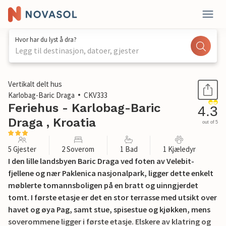
Hvor har du lyst å dra?
Legg til destinasjon, datoer, gjester
1 / 27
Vertikalt delt hus
Karlobag-Baric Draga
CKV333
Feriehus - Karlobag-Baric
4.3
Draga , Kroatia
out of 5
5 Gjester
2 Soverom
1 Bad
1 Kjæledyr
I den lille landsbyen Baric Draga ved foten av Velebit-
fjellene og nær Paklenica nasjonalpark, ligger dette enkelt
møblerte tomannsboligen på en bratt og uinngjerdet
tomt. I første etasje er det en stor terrasse med utsikt over
havet og øya Pag, samt stue, spisestue og kjøkken, mens
soverommene ligger i første etasje. Elskere av klatring og