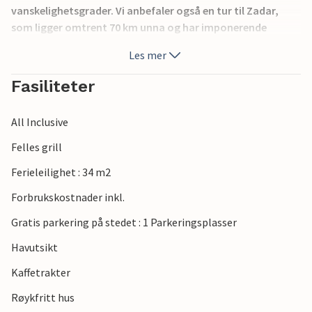
vanskelighetsgrader. Vi anbefaler også en tur til Zadar,
som ligger omtrent 70 km unna og har imponerende
kulturskatter. Du kan spise veldig godt i Zadar.
Les mer
Fasiliteter
All Inclusive
Felles grill
Ferieleilighet : 34 m2
Forbrukskostnader inkl.
Gratis parkering på stedet : 1 Parkeringsplasser
Havutsikt
Kaffetrakter
Røykfritt hus