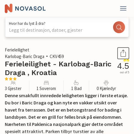
Hvor har du lyst å dra?
Legg til destinasjon, datoer, gjester
1 / 26
Ferieleilighet
Karlobag-Baric Draga
CKV459
Ferieleilighet - Karlobag-Baric
4.5
Draga , Kroatia
out of 5
3 Gjester
1 Soverom
1 Bad
0 Kjæledyr
Denne smakfullt innredede leiligheten ligger i første etasje.
Du bor i Baric Draga og kan nyte en vakker utsikt over
havet fra terrassen. Det er en betongstrand for bading i
landsbyen. Det er en grill for felles bruk på eiendommen.
Nærheten til Paklenica nasjonalpark gjør dette området
spesielt attraktivt. Parken tilbyr turstier av alle