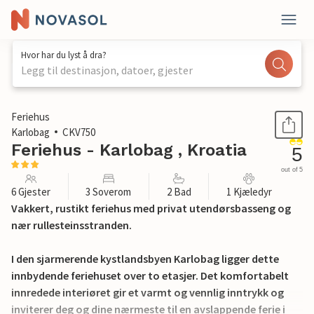
Hvor har du lyst å dra?
Legg til destinasjon, datoer, gjester
1 / 30
Feriehus
Karlobag
CKV750
Feriehus - Karlobag , Kroatia
5
out of 5
6 Gjester
3 Soverom
2 Bad
1 Kjæledyr
Vakkert, rustikt feriehus med privat utendørsbasseng og
nær rullesteinsstranden.
I den sjarmerende kystlandsbyen Karlobag ligger dette
innbydende feriehuset over to etasjer. Det komfortabelt
innredede interiøret gir et varmt og vennlig inntrykk og
inviterer deg og dine nærmeste til en avslappende ferie i