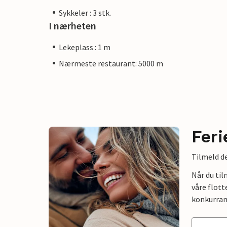
Sykkeler : 3 stk.
I nærheten
Lekeplass : 1 m
Nærmeste restaurant: 5000 m
Feri
Tilmeld de
Når du ti
våre flott
konkurran