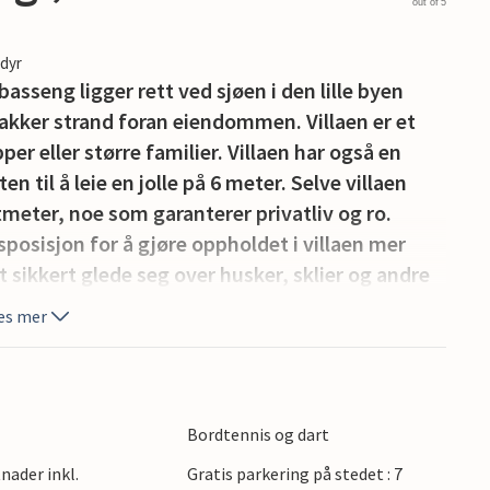
out of 5
edyr
asseng ligger rett ved sjøen i den lille byen
vakker strand foran eiendommen. Villaen er et
pper eller større familier. Villaen har også en
n til å leie en jolle på 6 meter. Selve villaen
meter, noe som garanterer privatliv og ro.
disposisjon for å gjøre oppholdet i villaen mer
t sikkert glede seg over husker, sklier og andre
 foran villaen og vil glede alle gjester. De som
es mer
dag eller lunsj på kullgrillen i villaens hage.
 plass til maksimalt 16 personer. Alle rommene
a seng. Villaen er delt inn i første etasje med
om, bad og første etasje med de resterende
Bordtennis og dart
byen Zadar ligger 65 km fra villaen. Paklenica
nader inkl.
Gratis parkering på stedet : 7
etur unna, og det samme gjelder fergen til øya