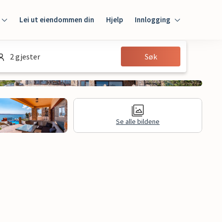
Lei ut eiendommen din
Hjelp
Innlogging
Innlogging
2 gjester
Søk
Gjest
Huseier
Se alle bildene