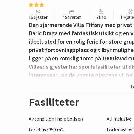
16 Gjester
7 Soverom
5 Bad
1 Kjæl
Den sjarmerende Villa Tiffany med privat b
Baric Draga med fantastisk utsikt og en 
ideelt sted for en rolig ferie for store gru
privat fortøyningsplass og tilbyr mulighete
ligger på en romslig tomt på 1000 kvadrat
Villaens gjester har sportsfasiliteter til 
interessant, og de yngste gjestene vil hel
fasiliteter :) Det private bassenget ligger
L
liker å grille, vil helt sikkert tilberede mid
Villaen består av totalt syv soverom med
Fasiliteter
er dobbeltrom, i 3 soverom er det en ekstr
spisestue, kjøkken, stue, toalett, sover
Aircondition i hele boligen
All Inclusive
soverommene og badene. Den berømte kyst
Feriehus : 350 m2
Forbrukskost
nasjonalpark ligger en 20-minutters kjør