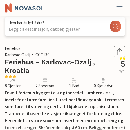
Hvor har du lyst å dra?
Legg til destinasjon, datoer, gjester
1 / 45
Feriehus
Karlovac-Ozalj
CCC139
Feriehus - Karlovac-Ozalj ,
5
Kroatia
out of
5
8 Gjester
2 Soverom
1 Bad
0 Kjæledyr
Enkelt feriehus bygget i eik og innredet i umberak-stil,
ideelt for større familier. Huset består av ganak - terrassen
som fører til stuen og derfra til kjøkkenet og spisestuen.
Trappene til øverste etasje er ikke egnet for barn og eldre.
Her er det to store soverom, hvert med en dobbeltseng og
to enkeltsenger. Skrånende tak på 60 cm. Beliggenheten er i