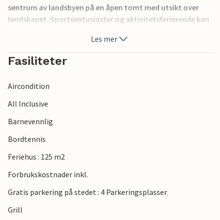
sentrum av landsbyen på en åpen tomt med utsikt over
landskapet. Sportsentusiaster og aktivitetsferierende kan
benytte seg av gangstien som går gjennom landsbyen, og
Les mer
det finnes flere sykkelstier i nærheten. Nyt den vakre
naturen og den friske luften mens du går tur i den
Fasiliteter
nærliggende skogen.
Aircondition
All Inclusive
Barnevennlig
Bordtennis
Feriehus : 125 m2
Forbrukskostnader inkl.
Gratis parkering på stedet : 4 Parkeringsplasser
Grill