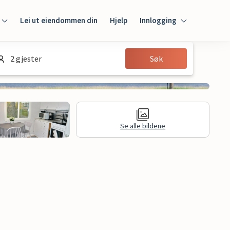
Lei ut eiendommen din
Hjelp
Innlogging
Innlogging
2 gjester
Søk
Gjest
Huseier
Se alle bildene