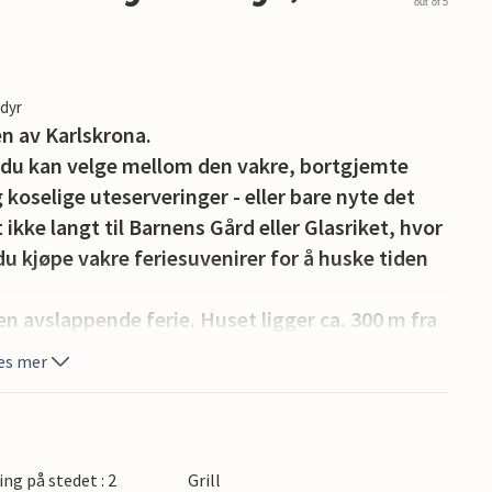
out of 5
edyr
en av Karlskrona.
m du kan velge mellom den vakre, bortgjemte
 koselige uteserveringer - eller bare nyte det
 ikke langt til Barnens Gård eller Glasriket, hvor
u kjøpe vakre feriesuvenirer for å huske tiden
en avslappende ferie. Huset ligger ca. 300 m fra
men med flere familier.
es mer
ing på stedet : 2
Grill