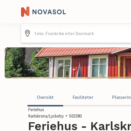
Oversikt
Fasiliteter
Plasseri
Feriehus
Karlskrona/Lyckeby
S03380
Feriehus - Karlsk