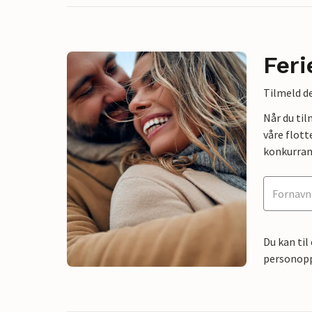
Feri
Tilmeld de
Når du ti
våre flott
konkurran
Du kan til
personoppl