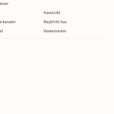
asser
Havutsikt
e kanaler
Røykfritt hus
el
Vaskemaskin