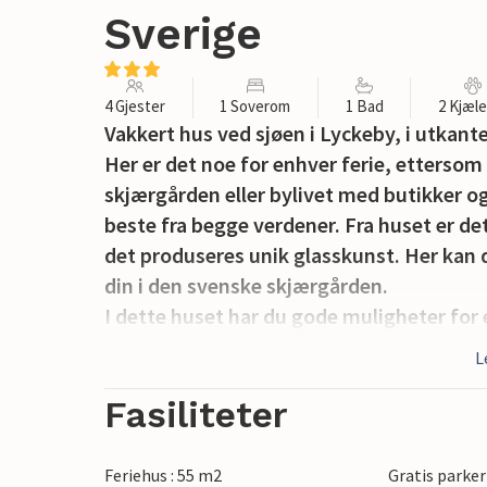
Sverige
4 Gjester
1 Soverom
1 Bad
2 Kjæl
Vakkert hus ved sjøen i Lyckeby, i utkant
Her er det noe for enhver ferie, etterso
skjærgården eller bylivet med butikker og
beste fra begge verdener. Fra huset er det
det produseres unik glasskunst. Her kan d
din i den svenske skjærgården.
I dette huset har du gode muligheter for 
hus S03343. Ideelt hvis du vil feriere sam
L
Fasiliteter
Feriehus : 55 m2
Gratis parker