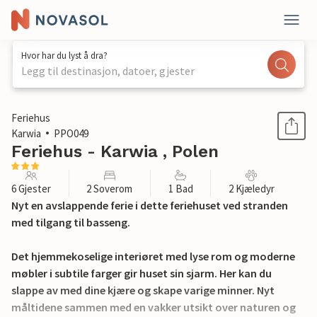
Hvor har du lyst å dra?
Legg til destinasjon, datoer, gjester
1 / 14
Feriehus
Karwia
PPO049
Feriehus - Karwia , Polen
6 Gjester
2 Soverom
1 Bad
2 Kjæledyr
Nyt en avslappende ferie i dette feriehuset ved stranden
med tilgang til basseng.
Det hjemmekoselige interiøret med lyse rom og moderne
møbler i subtile farger gir huset sin sjarm. Her kan du
slappe av med dine kjære og skape varige minner. Nyt
måltidene sammen med en vakker utsikt over naturen og