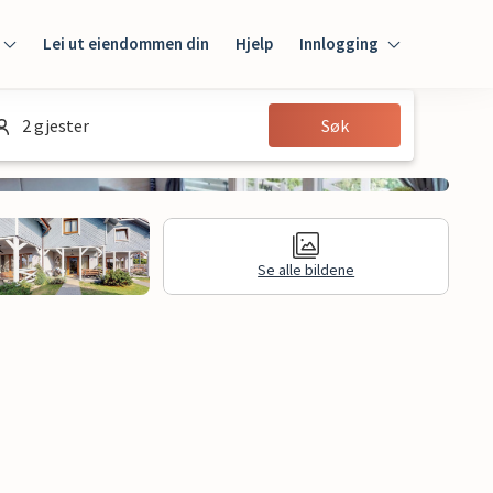
Lei ut eiendommen din
Hjelp
Innlogging
Innlogging
2 gjester
Søk
Gjest
Huseier
Se alle bildene