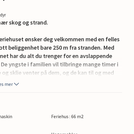
edyr
ær skog og strand.
feriehuset ønsker deg velkommen med en felles
ott beliggenhet bare 250 m fra stranden. Med
net har du alt du trenger for en avslappende
De yngste i familien vil tilbringe mange timer i
 og sklie venter på dem, og de kan til og med
es mer
u kommer inn i ditt lyse og innbydende
nnredet. Huset er det perfekte utgangspunkt for
kan dere slappe av og lade batteriene mellom de
maskin
Feriehus : 66 m2
på terrassen eller sett deg godt til rette med
eker.