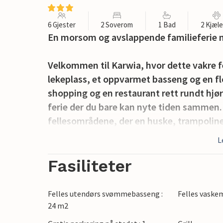
6 Gjester
2 Soverom
1 Bad
2 Kjæl
En morsom og avslappende familieferie n
Velkommen til Karwia, hvor dette vakre 
lekeplass, et oppvarmet basseng og en fl
shopping og en restaurant rett rundt hjør
ferie der du bare kan nyte tiden sammen. 
fellesområdene, der en huske, trampoline
møte nye lekekamerater.
L
Du vil umiddelbart føle deg hjemme når d
Fasiliteter
feriehus, som er moderne og smakfullt i
de mange aktivitetene i området, og her 
Felles utendørs svømmebasseng :
Felles vaske
ulike utfluktene. Start dagen med frokost 
24 m2
en kopp kaffe og en god bok mens barna l