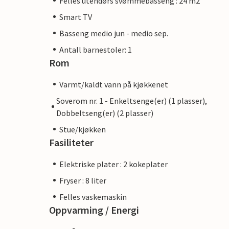
Felles utendørs svømmebasseng : 24 m2
Smart TV
Basseng medio jun - medio sep.
Antall barnestoler: 1
Rom
Varmt/kaldt vann på kjøkkenet
Soverom nr. 1 - Enkeltsenge(er) (1 plasser),
Dobbeltseng(er) (2 plasser)
Stue/kjøkken
Fasiliteter
Elektriske plater : 2 kokeplater
Fryser : 8 liter
Felles vaskemaskin
Oppvarming / Energi