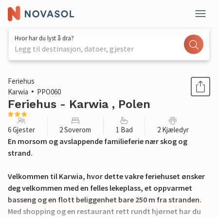
Hvor har du lyst å dra?
Legg til destinasjon, datoer, gjester
1 / 14
Feriehus
Karwia
PPO060
Feriehus - Karwia , Polen
6 Gjester
2 Soverom
1 Bad
2 Kjæledyr
En morsom og avslappende familieferie nær skog og
strand.
Velkommen til Karwia, hvor dette vakre feriehuset ønsker
deg velkommen med en felles lekeplass, et oppvarmet
basseng og en flott beliggenhet bare 250 m fra stranden.
Med shopping og en restaurant rett rundt hjørnet har du