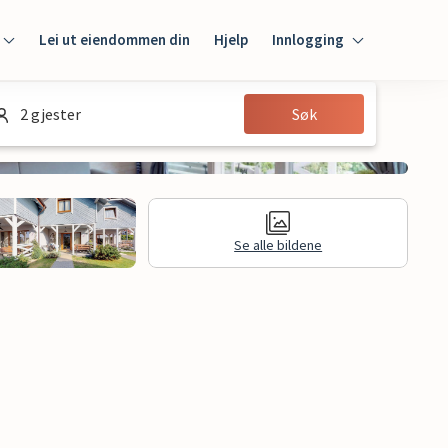
Lei ut eiendommen din
Hjelp
Innlogging
Innlogging
2 gjester
Søk
Gjest
Huseier
Se alle bildene