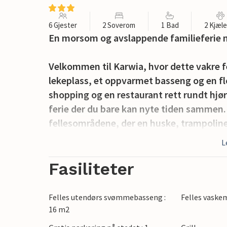
6 Gjester
2 Soverom
1 Bad
2 Kjæl
En morsom og avslappende familieferie n
Velkommen til Karwia, hvor dette vakre 
lekeplass, et oppvarmet basseng og en fl
shopping og en restaurant rett rundt hjør
ferie der du bare kan nyte tiden sammen. 
fellesområdene, der en huske, trampoline
møte nye lekekamerater.
L
Du vil umiddelbart føle deg hjemme når d
Fasiliteter
feriehus, som er moderne og smakfullt i
de mange aktivitetene i området, og her 
Felles utendørs svømmebasseng :
Felles vaske
ulike utfluktene. Start dagen med frokost 
16 m2
en kopp kaffe og en god bok mens barna l