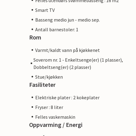
Felles utendørs svømmebasseng : 16 m2
Smart TV
Basseng medio jun - medio sep.
Antall barnestoler: 1
Rom
Varmt/kaldt vann på kjøkkenet
Soverom nr. 1 - Enkeltsenge(er) (1 plasser),
Dobbeltseng(er) (2 plasser)
Stue/kjøkken
Fasiliteter
Elektriske plater : 2 kokeplater
Fryser : 8 liter
Felles vaskemaskin
Oppvarming / Energi