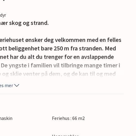
edyr
ær skog og strand.
feriehuset ønsker deg velkommen med en felles
ott beliggenhet bare 250 m fra stranden. Med
net har du alt du trenger for en avslappende
De yngste i familien vil tilbringe mange timer i
 og sklie venter på dem, og de kan til og med
es mer
u kommer inn i ditt lyse og innbydende
nnredet. Huset er det perfekte utgangspunkt for
kan dere slappe av og lade batteriene mellom de
maskin
Feriehus : 66 m2
på terrassen eller sett deg godt til rette med
eker.