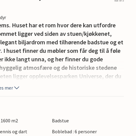
out of 5
edyr
ems. Huset har et rom hvor dere kan utfordre
Rommet ligger ved siden av stuen/kjøkkenet,
elegant biljardrom med tilhørende badstue og et
 I huset finner du møbler som får deg til å føle
 ikke langt unna, og her finner du gode
hyggelig atmosfære og de historiske stedene
eten ligger opplevelsesparken Universe, der du
itenskapelige og tekniske fenomener. Sengetøy,
es mer
s til NOVASOLs listepriser.
: 1600 m2
Badstue
tennis og dart
Boblebad : 6 personer