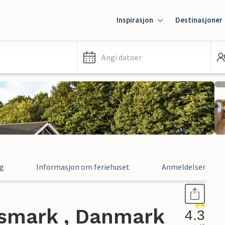
Inspirasjon
Destinasjoner
Angi datoer
ng
Informasjon om feriehuset
Anmeldelser
gsmark , Danmark
4.3