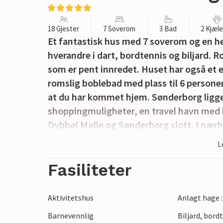
18 Gjester
7 Soverom
3 Bad
2 Kjæl
Et fantastisk hus med 7 soverom og en h
hverandre i dart, bordtennis og biljard. 
som er pent innredet. Huset har også et 
romslig boblebad med plass til 6 personer.
at du har kommet hjem. Sønderborg ligger
shoppingmuligheter, en travel havn med 
Dybbøl Mølle og Sønderborg slott. I nærh
kan underholde deg i mange timer med v
L
håndklær, barneseng og barnestol kan leie
Fasiliteter
Aktivitetshus
Anlagt hage 
Barnevennlig
Biljard, bord