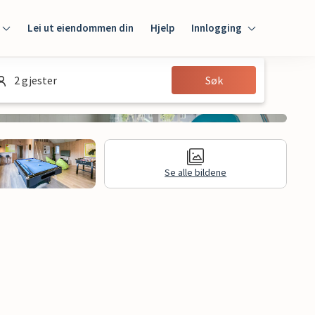
Lei ut eiendommen din
Hjelp
Innlogging
Innlogging
2 gjester
Søk
Gjest
Huseier
Se alle bildene