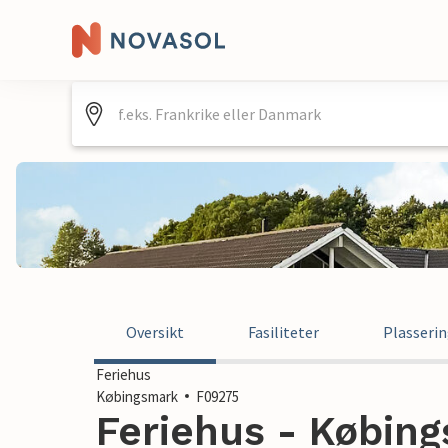
Oversikt
Fasiliteter
Plasseri
Feriehus
Købingsmark
F09275
Feriehus - Købin