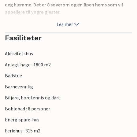
deg hjemme. Det er 8 soverom og en åpen hems som vil
appellere til yngre gjester.
Den livlige byen Sønderborg i nærheten byr på gode
Les mer
shoppingmuligheter og historiske severdigheter.
Sengetøy, håndklær og barnestol kan leies i henhold til
Fasiliteter
NOVASOLs listepriser. Forskuddsbetaling for
driftskostnader og sluttrengjøring betales kontant i huset
Aktivitetshus
sammen med de andre forbrukskostnadene.
Anlagt hage : 1800 m2
Badstue
Barnevennlig
Biljard, bordtennis og dart
Boblebad : 6 personer
Energispare-hus
Feriehus : 315 m2