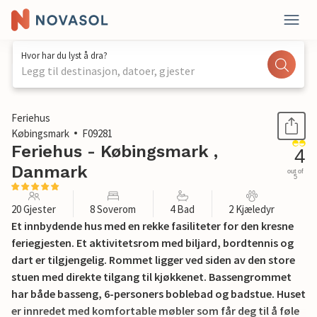
Hvor har du lyst å dra?
Legg til destinasjon, datoer, gjester
1 / 31
Feriehus
Købingsmark
F09281
Feriehus - Købingsmark ,
4
Danmark
out of
5
20 Gjester
8 Soverom
4 Bad
2 Kjæledyr
Et innbydende hus med en rekke fasiliteter for den kresne
feriegjesten. Et aktivitetsrom med biljard, bordtennis og
dart er tilgjengelig. Rommet ligger ved siden av den store
stuen med direkte tilgang til kjøkkenet. Bassengrommet
har både basseng, 6-personers boblebad og badstue. Huset
er innredet med komfortable møbler som får deg til å føle