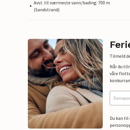
Avst. til nærmeste vann/bading: 700 m
(Sandstrand)
Feri
Tilmeld de
Når du ti
våre flott
konkurran
Du kan til
personoppl