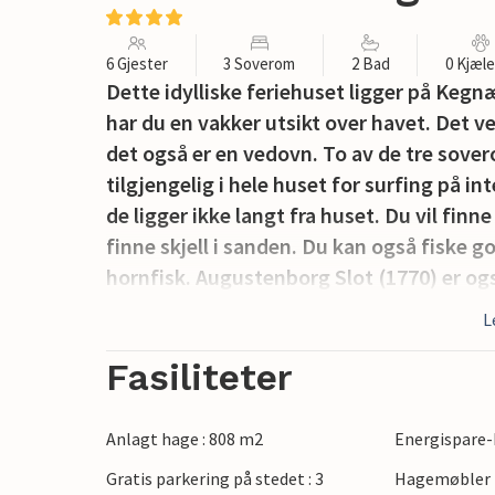
6 Gjester
3 Soverom
2 Bad
0 Kjæl
Dette idylliske feriehuset ligger på Keg
har du en vakker utsikt over havet. Det v
det også er en vedovn. To av de tre sover
tilgjengelig i hele huset for surfing på 
de ligger ikke langt fra huset. Du vil fin
finne skjell i sanden. Du kan også fiske g
hornfisk. Augustenborg Slot (1770) er også
også en slottspark med en kirke som er ve
L
Verdt å se er også Sønderborg Slot, hvor 
havn som er populær blant seilere.
Fasiliteter
Anlagt hage : 808 m2
Energispare-
Gratis parkering på stedet : 3
Hagemøbler