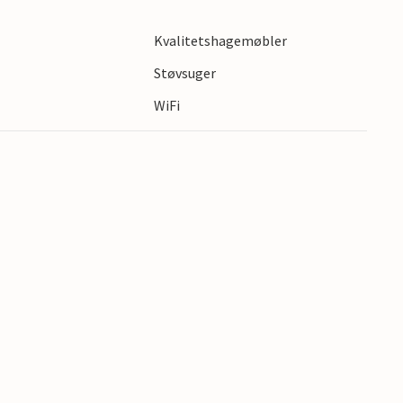
Kvalitetshagemøbler
s
Støvsuger
WiFi