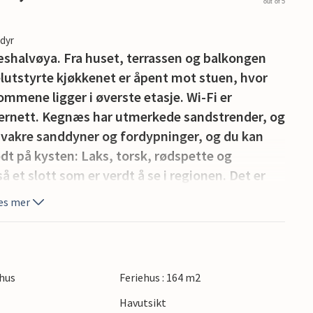
out of 5
edyr
næshalvøya. Fra huset, terrassen og balkongen
elutstyrte kjøkkenet er åpent mot stuen, hvor
ommene ligger i øverste etasje. Wi-Fi er
internett. Kegnæs har utmerkede sandstrender, og
ne vakre sanddyner og fordypninger, og du kan
odt på kysten: Laks, torsk, rødspette og
 et slott som er verdt å se i regionen. Det er
rdt å se.
es mer
det er et historisk museum. Byen har også en fin
hus
Feriehus : 164 m2
Havutsikt