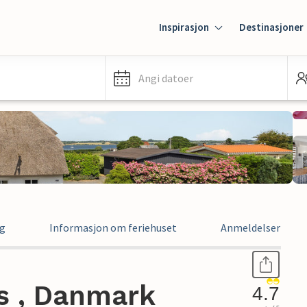
Inspirasjon
Destinasjoner
Angi datoer
ng
Informasjon om feriehuset
Anmeldelser
s , Danmark
4.7