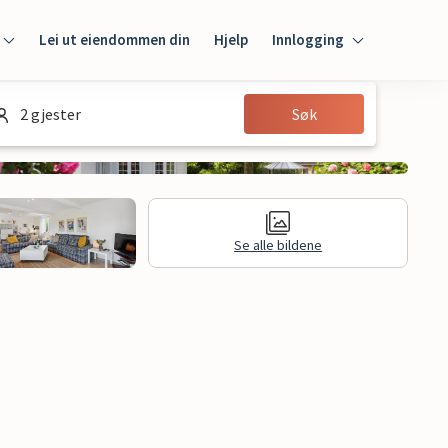
Lei ut eiendommen din
Hjelp
Innlogging
Innlogging
2 gjester
Søk
Gjest
Huseier
Se alle bildene