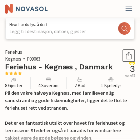
Hvor har du lyst å dra?
Legg til destinasjon, datoer, gjester
1 / 27
Feriehus
Kegnæs
F09063
Feriehus - Kegnæs , Danmark
3
out of 5
8 Gjester
4 Soverom
2 Bad
1 Kjæledyr
På den vakre halvøya Kegnæs, med familievennlig
sandstrand og gode fiskemuligheter, ligger dette flotte
feriehuset rett ved stranden.
Det er en fantastisk utsikt over havet fra feriehuset og
terrassene. Stedet er også et paradis for windsurfere
takket være de gode bølgene og vinden.