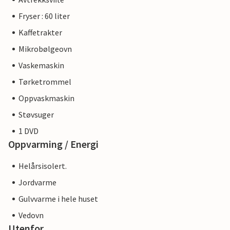
Fryser : 60 liter
Kaffetrakter
Mikrobølgeovn
Vaskemaskin
Tørketrommel
Oppvaskmaskin
Støvsuger
1 DVD
Oppvarming / Energi
Helårsisolert.
Jordvarme
Gulvvarme i hele huset
Vedovn
Utenfor