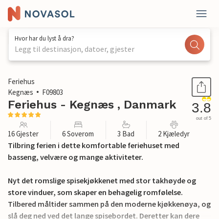
Hvor har du lyst å dra?
Legg til destinasjon, datoer, gjester
1 / 34
Feriehus
Kegnæs
F09803
Feriehus - Kegnæs , Danmark
3.8
out of 5
16 Gjester
6 Soverom
3 Bad
2 Kjæledyr
Tilbring ferien i dette komfortable feriehuset med
basseng, velvære og mange aktiviteter.
Nyt det romslige spisekjøkkenet med stor takhøyde og
store vinduer, som skaper en behagelig romfølelse.
Tilbered måltider sammen på den moderne kjøkkenøya, og
slå deg ned ved det lange spisebordet. Deretter kan dere