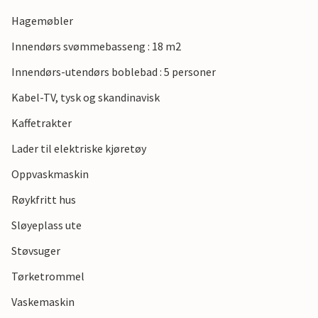
vannmøllen, Vibæk Mølle og vindmøllen i Vibæk. Nyt
utsikten over Hørup Hav og det spesielle fuglelivet. Etterpå
Hagemøbler
kan du også besøke Gråsten slott.
Innendørs svømmebasseng : 18 m2
Innendørs-utendørs boblebad : 5 personer
Kabel-TV, tysk og skandinavisk
Kaffetrakter
Lader til elektriske kjøretøy
Oppvaskmaskin
Røykfritt hus
Sløyeplass ute
Støvsuger
Tørketrommel
Vaskemaskin