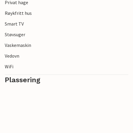
museer og restauranter er også verdt en tur.
Privat hage
Røykfritt hus
Smart TV
Støvsuger
Vaskemaskin
Vedovn
WiFi
Plassering