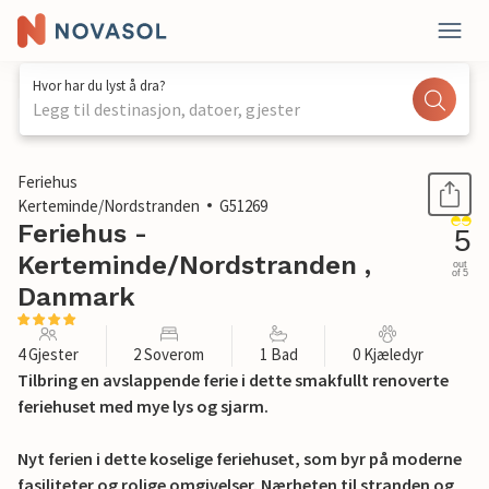
Hvor har du lyst å dra?
Legg til destinasjon, datoer, gjester
1 / 18
Feriehus
Kerteminde/Nordstranden
G51269
Feriehus -
5
Kerteminde/Nordstranden ,
out
of 5
Danmark
4 Gjester
2 Soverom
1 Bad
0 Kjæledyr
Tilbring en avslappende ferie i dette smakfullt renoverte
feriehuset med mye lys og sjarm.
Nyt ferien i dette koselige feriehuset, som byr på moderne
fasiliteter og rolige omgivelser. Nærheten til stranden og