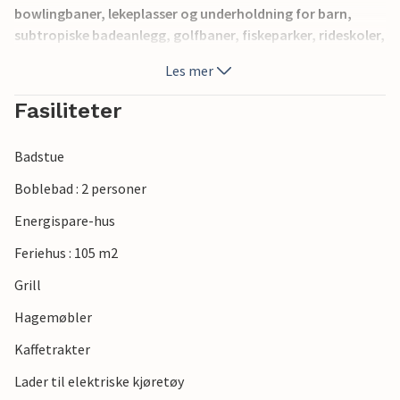
bowlingbaner, lekeplasser og underholdning for barn,
subtropiske badeanlegg, golfbaner, fiskeparker, rideskoler,
idrettshaller og mye mer. Besøk også Fårup Aquapark og
Les mer
Sommerland, det største i sitt slag i Danmark. Når du har
betalt inngangsbilletten, er alle forlystelsene gratis.
Fasiliteter
Dessuten er de fleste supermarkeder og restauranter åpne
hele året.
Badstue
Boblebad : 2 personer
Energispare-hus
Feriehus : 105 m2
Grill
Hagemøbler
Kaffetrakter
Lader til elektriske kjøretøy