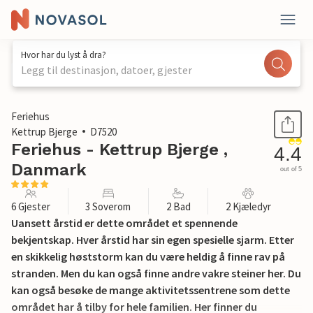
Hvor har du lyst å dra?
Legg til destinasjon, datoer, gjester
1 / 25
Feriehus
Kettrup Bjerge
D7520
Feriehus - Kettrup Bjerge ,
4.4
Danmark
out of 5
6 Gjester
3 Soverom
2 Bad
2 Kjæledyr
Uansett årstid er dette området et spennende
bekjentskap. Hver årstid har sin egen spesielle sjarm. Etter
en skikkelig høststorm kan du være heldig å finne rav på
stranden. Men du kan også finne andre vakre steiner her. Du
kan også besøke de mange aktivitetssentrene som dette
området har å tilby for hele familien. Her finner du