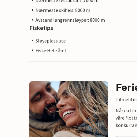
Nærmeste restaurant: 7000 m
Nærmeste skiheis: 8000 m
Avstand langrennsløyper: 8000 m
Fisketips
Sløyeplass ute
Fiske:Hele året
Feri
Tilmeld de
Når du ti
våre flott
konkurran