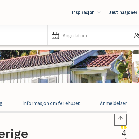
Inspirasjon
Destinasjoner
Angi datoer
ng
Informasjon om feriehuset
Anmeldelser
erige
4