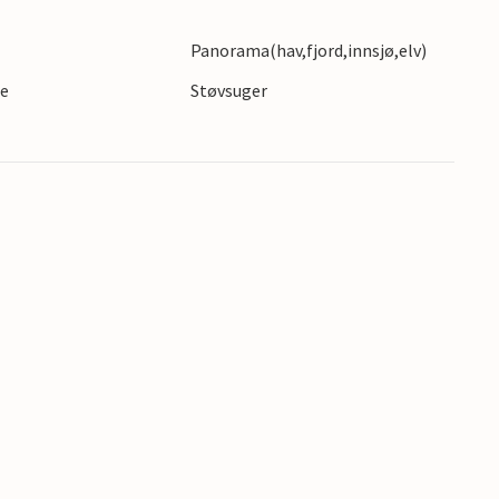
Panorama(hav,fjord,innsjø,elv)
te
Støvsuger