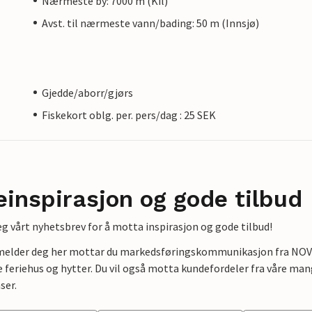
Nærmeste by: 7000 m (Kil)
Avst. til nærmeste vann/bading: 50 m (Innsjø)
Gjedde/aborr/gjørs
Fiskekort oblg. per. pers/dag : 25 SEK
einspirasjon og gode tilbud
g vårt nyhetsbrev for å motta inspirasjon og gode tilbud!
lmelder deg her mottar du markedsføringskommunikasjon fra NOVAS
e feriehus og hytter. Du vil også motta kundefordeler fra våre mang
ser.