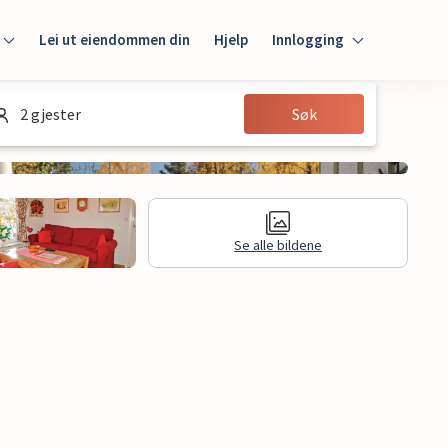
Lei ut eiendommen din
Hjelp
Innlogging
Innlogging
2 gjester
Søk
Gjest
Huseier
Se alle bildene