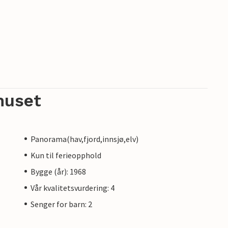
huset
Panorama(hav,fjord,innsjø,elv)
Kun til ferieopphold
Bygge (år): 1968
Vår kvalitetsvurdering: 4
Senger for barn: 2