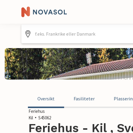
Oversikt
Fasiliteter
Plasseri
Feriehus
Kil
S45062
Feriehus - Kil , Sv