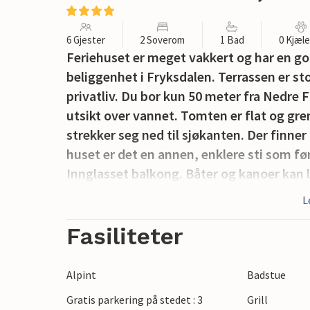
6 Gjester
2 Soverom
1 Bad
0 Kjæl
Feriehuset er meget vakkert og har en god
beliggenhet i Fryksdalen. Terrassen er st
privatliv. Du bor kun 50 meter fra Nedre 
utsikt over vannet. Tomten er flat og gre
strekker seg ned til sjøkanten. Der finne
huset er det en annen, enklere sti som føre
Innglasset balkong. Båter og kanoer kan
Fryckstabacken skiområde ligger 8 km un
L
Fasiliteter
Alpint
Badstue
Gratis parkering på stedet : 3
Grill