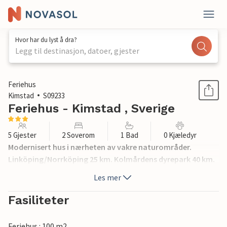
Hvor har du lyst å dra?
Legg til destinasjon, datoer, gjester
1 / 12
Feriehus
Kimstad
S09233
Feriehus - Kimstad , Sverige
5 Gjester
2 Soverom
1 Bad
0 Kjæledyr
Modernisert hus i nærheten av vakre naturområder.
Linköping/Norrköping 25 km. Kolmårdens dyrepark 40 km.
Les mer
Fasiliteter
Feriehus : 100 m2